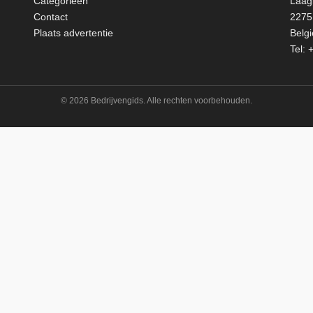
Categorieën
Laag
Contact
2275 
Plaats advertentie
Belgi
Tel:
+
© 2026 Bedrijvengids. Alle rechten voorbehouden.