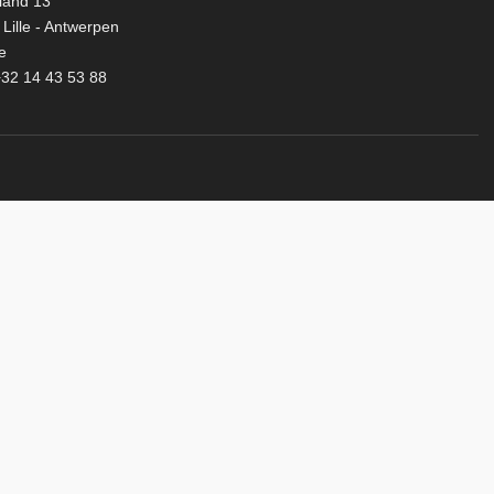
land 13
Lille - Antwerpen
e
32 14 43 53 88