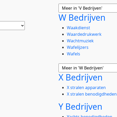
W Bedrijven
Waakdienst
Waardedrukwerk
Wachtmuziek
Wafelijzers
Wafels
X Bedrijven
X stralen apparaten
X stralen benodigdheden
Y Bedrijven
Yachts benodigdheden